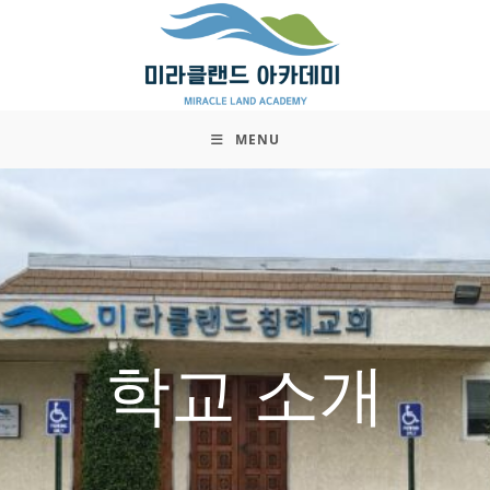
Skip
to
content
MENU
학교 소개