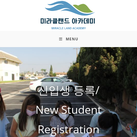
Skip
to
content
MENU
신입생 등록/
New Student
Registration