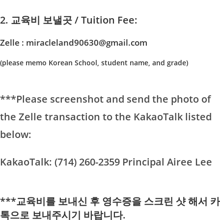
2. 교육비 보낼곳 / Tuition Fee:
Zelle
: miracleland90630@gmail.com
(please memo Korean School, student name, and grade)
***Please screenshot and send the photo of
the Zelle transaction to the KakaoTalk listed
below:
KakaoTalk: (714) 260-2359 Principal Airee Lee
***교육비를 보내신 후 영수증을 스크린 샷 해서 카
톡으로 보내주시기 바랍니다.